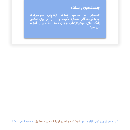
جستجوی ساده
جستجو در تمامی فیلدها (عناوین ،موضوعات
،پدیدآوردندگان ،شماره رکورد و .... ) بر روی تمامی
بانک های موجود(کتاب ،پایان نامه ،مقاله و...) انجام
می شود
کليه حقوق اين نرم افزار برای
شرکت مهندسي ارتباطات پیام مشرق
محفوظ مي باشد