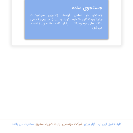
جستجوی ساده
جستجو در تمامی فیلدها (عناوین ،موضوعات
،پدیدآوردندگان ،شماره رکورد و .... ) بر روی تمامی
بانک های موجود(کتاب ،پایان نامه ،مقاله و...) انجام
می شود
کليه حقوق اين نرم افزار برای
شرکت مهندسي ارتباطات پیام مشرق
محفوظ مي باشد